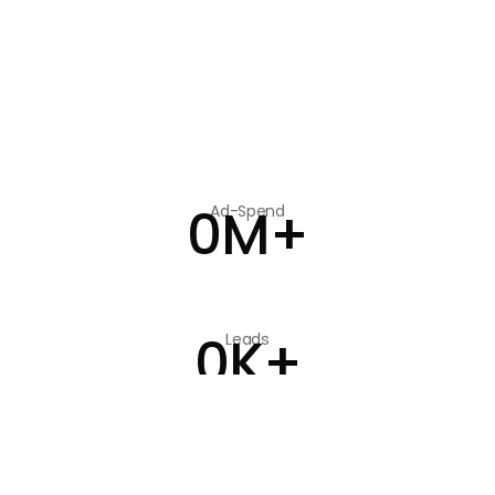
Kostenlose Beratung
0
M+
Ad-Spend
0
K+
Leads
0
+
Branchen aktiv