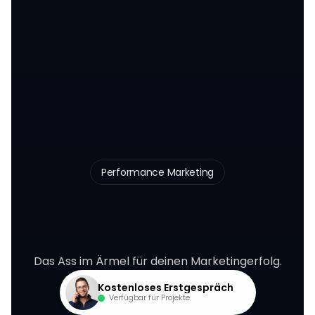
Performance Marketing
D
e
i
n
E
i
n
s
a
t
z
z
a
h
l
t
s
i
c
h
a
u
s
Das Ass im Ärmel für deinen Marketingerfolg.
Kostenloses Erstgespräch
Verfügbar für Projekte